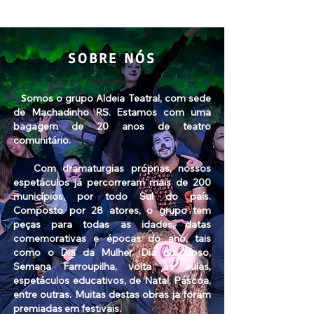
SOBRE NÓS
S
omos o grupo Aldeia Teatral, com sede
de Machadinho RS. Estamos com uma
bagagem de 20 anos de teatro
comunitário.
Com dramaturgias próprias, nossos
espetáculos já percorreram mais de 200
municípios, por todo Sul do país.
Composto por 28 atores, o grupo tem
peças para todas as idades, datas
comemorativas e épocas do ano, tais
como o Dia da Mulher, Dia do Idoso,
Semana Farroupilha, volta às aulas,
espetáculos educativos, de Natal, Páscoa,
entre outras. Muitas destas obras ja foram
premiadas em festivais.