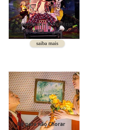
Lycalopex – O Mistério
da Floresta
saiba mais
Rir para não Chorar