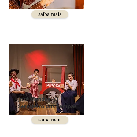
saiba mais
José Mendes - O
Seresteiro dos Pampas
saiba mais